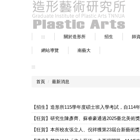
跳
到
主
要
內
:::
關於造形所
招生
師
容
區
網站導覽
南藝大
:::
首頁
最新消息
【招生】造形所115學年度碩士班入學考試，自114年
【狂賀】研究生陳彥齊、蘇睿豪通過2025臺北美術
【狂賀】本所校友張立人、倪祥獲第23屆台新藝術獎