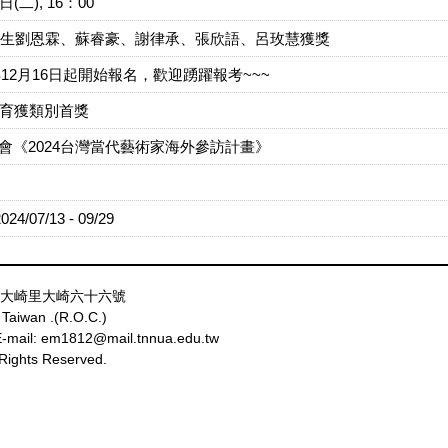
二), 16：00
究生劉恩霖、蘇睿豪、謝律承、張欣語、呂玫慧獲獎
12月16日起開始報名，歡迎踴躍報考~~~
鄭育獲類別首獎
《2024台灣當代藝術家海外參訪計畫》
/07/13 - 09/29
田區大崎里大崎六十六號
5 Taiwan .(R.O.C.)
mail: em1812@mail.tnnua.edu.tw
l Rights Reserved.